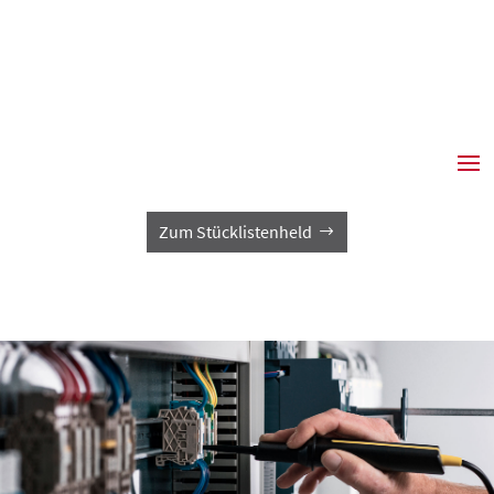
07974 9323-0
wied@wied.de
Zum Stücklistenheld
Wied GmbH & Co. KG
Regional – national – global