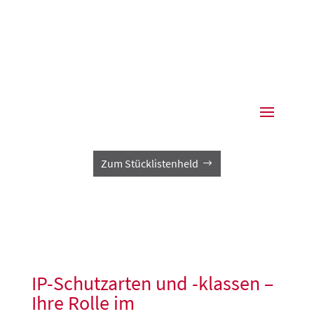
07974 9323-0
wied@wied.de
Zum Stücklistenheld
Wied GmbH & Co. KG
Regional – national – global
IP-Schutzarten und -klassen –
Ihre Rolle im